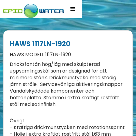
HAWS 1117LN-1920
HAWS MODELL 1117LN-1920
Dricksfontän hög/låg med skulpterad
uppsamlingsskål som är designad för att
minimera stänk. Drickmunstycke med stadig
jämn stråle. Servicevänliga aktiveringsknappar.
Vandalskyddade komponenter och
bottenplatta. Stomme i extra kraftigt rostfritt
stål med satinfinish.
Övrigt:
- Kraftiga drickmunstycken med rotationssprint
- Hölje i extra kraftigt rostfritt stål 1,63 mm