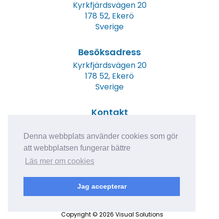
Kyrkfjärdsvägen 20
178 52, Ekerö
Sverige
Besöksadress
Kyrkfjärdsvägen 20
178 52, Ekerö
Sverige
Kontakt
Tel: +46 (0)8 23 00 60
E-post:
info@epicwater.se
Denna webbplats använder cookies som gör
att webbplatsen fungerar bättre
Läs mer om cookies
Jag accepterar
Copyright © 2026 Visual Solutions