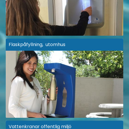
Flaskpåfyllning, utomhus
Vattenkranar offentlig miljö