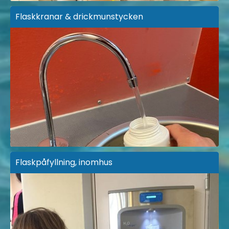
Flaskkranar & drickmunstycken
Flaskpåfyllning, inomhus