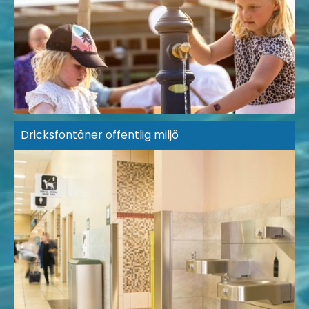
Dricksfontäner offentlig miljö