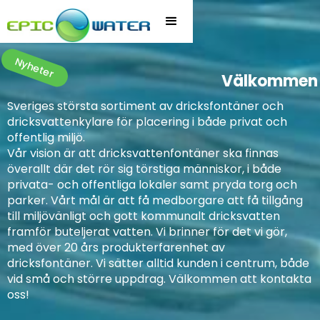
Nyheter
Välkommen t
Sveriges största sortiment av dricksfontäner och
dricksvattenkylare för placering i både privat och
offentlig miljö.
Vår vision är att dricksvattenfontäner ska finnas
överallt där det rör sig törstiga människor, i både
privata- och offentliga lokaler samt pryda torg och
parker. Vårt mål är att få medborgare att få tillgång
till miljövänligt och gott kommunalt dricksvatten
framför buteljerat vatten. Vi brinner för det vi gör,
med över 20 års produkterfarenhet av
dricksfontäner. Vi sätter alltid kunden i centrum, både
vid små och större uppdrag. Välkommen att kontakta
oss!