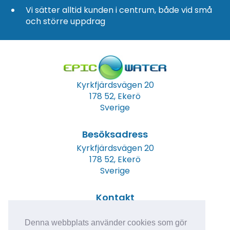
Vi sätter alltid kunden i centrum, både vid små
och större uppdrag
Kyrkfjärdsvägen 20
178 52, Ekerö
Sverige
Besöksadress
Kyrkfjärdsvägen 20
178 52, Ekerö
Sverige
Kontakt
Tel: +46 (0)8 23 00 60
E-post:
info@epicwater.se
Denna webbplats använder cookies som gör