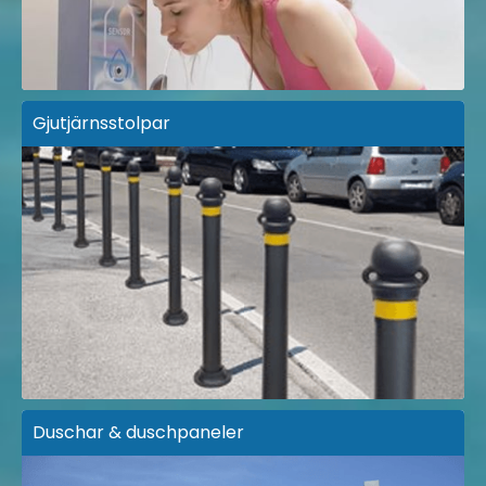
Gjutjärnsstolpar
Duschar & duschpaneler