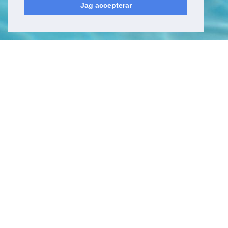
Jag accepterar
Kyrkfjärdsvägen 20
178 52, Ekerö
Sverige
Besöksadress
Kyrkfjärdsvägen 20
178 52, Ekerö
Sverige
Kontakt
Tel: +46 (0)8 23 00 60
E-post:
info@epicwater.se