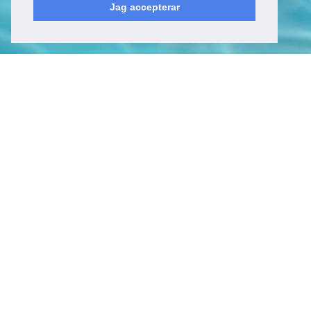
Jag accepterar
Kyrkfjärdsvägen 20
178 52, Ekerö
Sverige
Besöksadress
Kyrkfjärdsvägen 20
178 52, Ekerö
Sverige
Kontakt
Tel: +46 (0)8 23 00 60
E-post:
info@epicwater.se