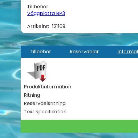
Tillbehör:
Väggplatta BP3
Artikelnr:
121109
Tillbehör
Reservdelar
Informa
Produktinformation
Ritning
Reservdelsritning
Text specifikation