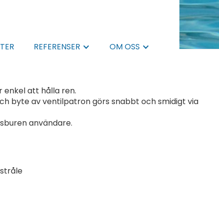
TER
REFERENSER
OM OSS
enkel att hålla ren.
 och byte av ventilpatron görs snabbt och smidigt via
lsburen användare.
 stråle