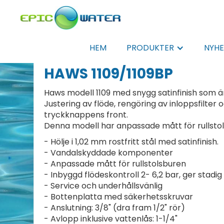
HEM
PRODUKTER
NYHE
HAWS 1109/1109BP
Haws modell 1109 med snygg satinfinish som är 
Justering av flöde, rengöring av inloppsfilter
tryckknappens front.
Denna modell har anpassade mått för rullsto
- Hölje i 1,02 mm rostfritt stål med satinfinish.
- Vandalskyddade komponenter
- Anpassade mått för rullstolsburen
- Inbyggd flödeskontroll 2- 6,2 bar, ger stadig
- Service och underhållsvänlig
- Bottenplatta med säkerhetsskruvar
- Anslutning: 3/8" (dra fram 1/2" rör)
- Avlopp inklusive vattenlås: 1-1/4"