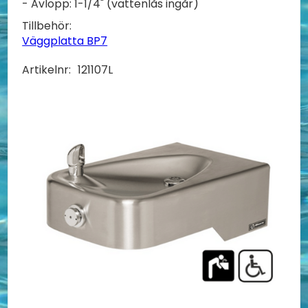
- Avlopp: 1-1/4" (vattenlås ingår)
Tillbehör:
Väggplatta BP7
Artikelnr:
121107L