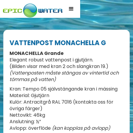
VATTENPOST MONACHELLA G
MONACHELLA Grande
Elegant robust vattenpost i gjutjärn.
(Bilden visar med kran 2 och slangkran 19.)
(Vattenposten måste stängas av vintertid och
tömmas på vatten)
Kran: Tempo 05 självstängande kran i mässing
Material: Gjutjärn
Kulör: Antracitgrå RAL 7016 (kontakta oss för
övriga färger)
Nettovikt: 46kg
Anslutning: ½”
Avlopp: överflöde
(kan kopplas på avlopp)