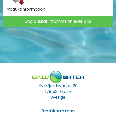
Produktinformation
Jag önskar information eller pris
Kyrkfjärdsvägen 20
178 52, Ekerö
Sverige
Besöksadress