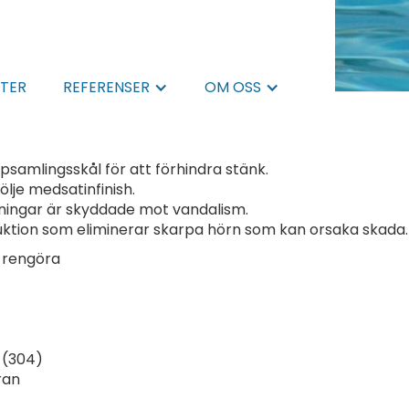
TER
REFERENSER
OM OSS
samlingsskål för att förhindra stänk.
lje medsatinfinish.
tningar är skyddade mot vandalism.
ktion som eliminerar skarpa hörn som kan orsaka skada.
t rengöra
e (304)
ran