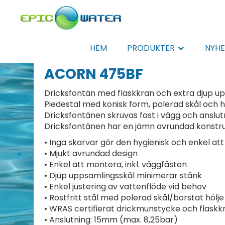
HEM
PRODUKTER
NYHE
ACORN 475BF
Dricksfontän med flaskkran och extra djup upp
Piedestal med konisk form, polerad skål och hö
Dricksfontänen skruvas fast i vägg och anslu
Dricksfontänen har en jämn avrundad konstru
• Inga skarvar gör den hygienisk och enkel at
• Mjukt avrundad design
• Enkel att montera, inkl. väggfästen
• Djup uppsamlingsskål minimerar stänk
• Enkel justering av vattenflöde vid behov
• Rostfritt stål med polerad skål/borstat hölj
• WRAS certifierat drickmunstycke och flaskk
• Anslutning: 15mm (max. 8,25bar)