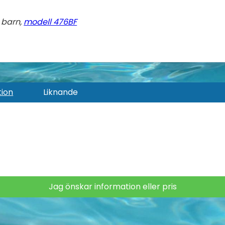
 barn,
modell 476BF
tion
Liknande
Jag önskar information eller pris