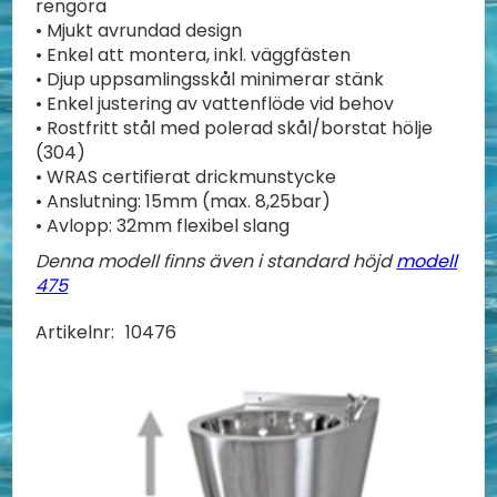
rengöra
• Mjukt avrundad design
• Enkel att montera, inkl. väggfästen
• Djup uppsamlingsskål minimerar stänk
• Enkel justering av vattenflöde vid behov
• Rostfritt stål med polerad skål/borstat hölje
(304)
• WRAS certifierat drickmunstycke
• Anslutning: 15mm (max. 8,25bar)
• Avlopp: 32mm flexibel slang
Denna modell finns även i standard höjd
modell
475
Artikelnr:
10476