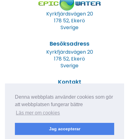
Kyrkfjärdsvägen 20
178 52, Ekerö
Sverige
Besöksadress
Kyrkfjärdsvägen 20
178 52, Ekerö
Sverige
Kontakt
Tel: +46 (0)8 23 00 60
E-post:
info@epicwater.se
Denna webbplats använder cookies som gör
att webbplatsen fungerar bättre
Läs mer om cookies
Jag accepterar