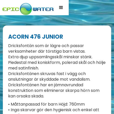
ACORN 476 JUNIOR
Dricksfontän som är lägre och passar
verksamheter där törstiga barn vistas.
Extra djup uppsamlingsskål minskar stänk.
Piedestal med koniskform, polerad skål och hölje
med satinfinish.
Dricksfontänen skruvas fast i vägg och
anslutningar är skyddade mot vandalism.
Dricksfontänen har en jämnavrundad
konstruktion som eliminerar skarpa hörn som
kan orsaka skada.
• Måttanpassad för barn Höjd: 760mm
• Inga skarvar gör den hygienisk och enkel att