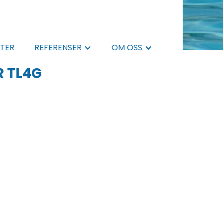
TER
REFERENSER
OM OSS
 TL4G
.