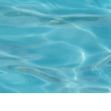
Besöksadress
Kyrkfjärdsvägen 20