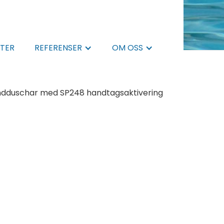
TER
REFERENSER
OM OSS
andduschar med SP248 handtagsaktivering