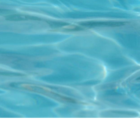
Besöksadress
Kyrkfjärdsvägen 20