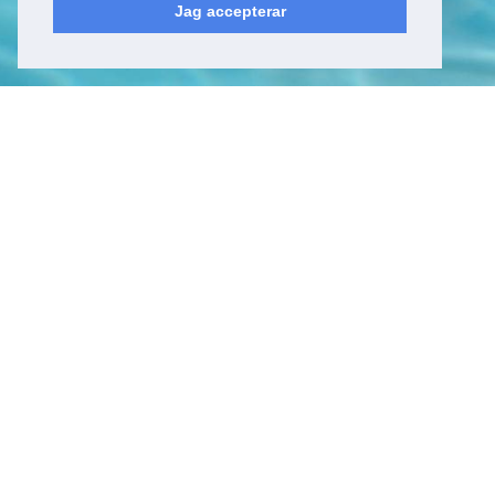
Jag accepterar
Kyrkfjärdsvägen 20
178 52, Ekerö
Sverige
Besöksadress
Kyrkfjärdsvägen 20
178 52, Ekerö
Sverige
Kontakt
Tel: +46 (0)8 23 00 60
E-post:
info@epicwater.se