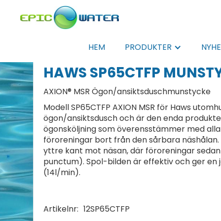
HEM
PRODUKTER
NYHE
HAWS SP65CTFP MUNST
AXION® MSR Ögon/ansiktsduschmunstycke
Modell SP65CTFP AXION MSR för Haws utomhus
ögon/ansiktsdusch och är den enda produkt
ögonsköljning som överensstämmer med alla 
föroreningar bort från den sårbara näshålan.
yttre kant mot näsan, där föroreningar sedan
punctum). Spol-bilden är effektiv och ger en 
(14l/min).
Artikelnr:
12SP65CTFP