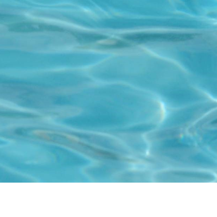
Besöksadress
Kyrkfjärdsvägen 20