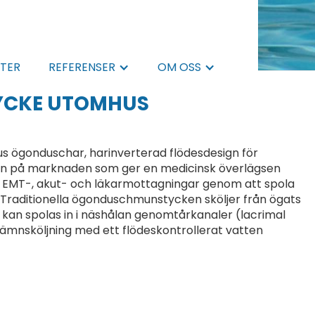
TER
REFERENSER
OM OSS
YCKE UTOMHUS
 ögonduschar, harinverterad flödesdesign för
en på marknaden som ger en medicinsk överlägsen
EMT-, akut- och läkarmottagningar genom att spola
 Traditionella ögonduschmunstycken sköljer från ögats
 kan spolas in i näshålan genomtårkanaler (lacrimal
jämnsköljning med ett flödeskontrollerat vatten