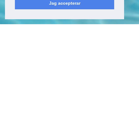
Jag accepterar
Kyrkfjärdsvägen 20
178 52, Ekerö
Sverige
Besöksadress
Kyrkfjärdsvägen 20
178 52, Ekerö
Sverige
Kontakt
Tel: +46 (0)8 23 00 60
E-post:
info@epicwater.se