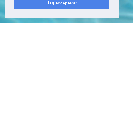
Jag accepterar
Kyrkfjärdsvägen 20
178 52, Ekerö
Sverige
Besöksadress
Kyrkfjärdsvägen 20
178 52, Ekerö
Sverige
Kontakt
Tel: +46 (0)8 23 00 60
E-post:
info@epicwater.se