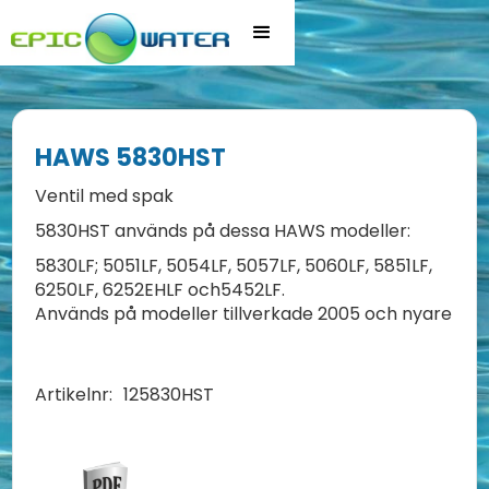
HAWS 5830HST
Ventil med spak
5830HST används på dessa HAWS modeller:
5830LF; 5051LF, 5054LF, 5057LF, 5060LF, 5851LF,
6250LF, 6252EHLF och5452LF.
Används på modeller tillverkade 2005 och nyare
Artikelnr:
125830HST