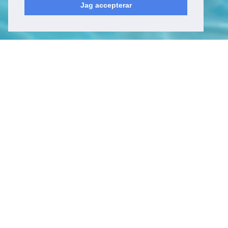
Jag accepterar
Kyrkfjärdsvägen 20
178 52, Ekerö
Sverige
Besöksadress
Kyrkfjärdsvägen 20
178 52, Ekerö
Sverige
Kontakt
Tel: +46 (0)8 23 00 60
E-post:
info@epicwater.se