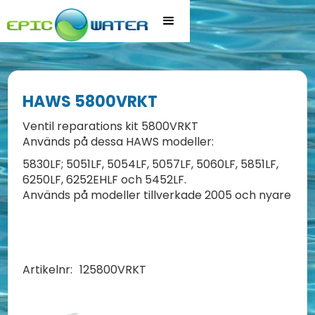
HAWS 5800VRKT
Ventil reparations kit 5800VRKT
Används på dessa HAWS modeller:
5830LF; 5051LF, 5054LF, 5057LF, 5060LF, 5851LF,
6250LF, 6252EHLF och 5452LF.
Används på modeller tillverkade 2005 och nyare
Artikelnr:
125800VRKT