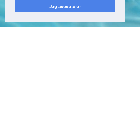
Jag accepterar
Kyrkfjärdsvägen 20
178 52, Ekerö
Sverige
Besöksadress
Kyrkfjärdsvägen 20
178 52, Ekerö
Sverige
Kontakt
Tel: +46 (0)8 23 00 60
E-post:
info@epicwater.se