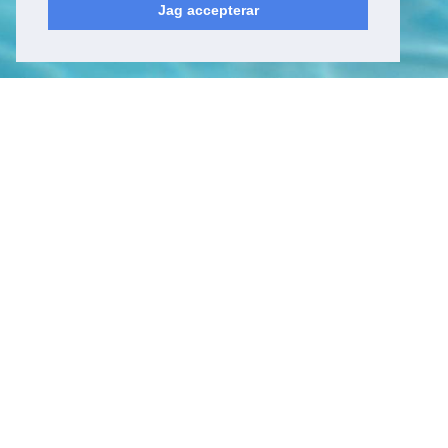
Jag accepterar
Kyrkfjärdsvägen 20
178 52, Ekerö
Sverige
Besöksadress
Kyrkfjärdsvägen 20
178 52, Ekerö
Sverige
Kontakt
Tel: +46 (0)8 23 00 60
E-post:
info@epicwater.se