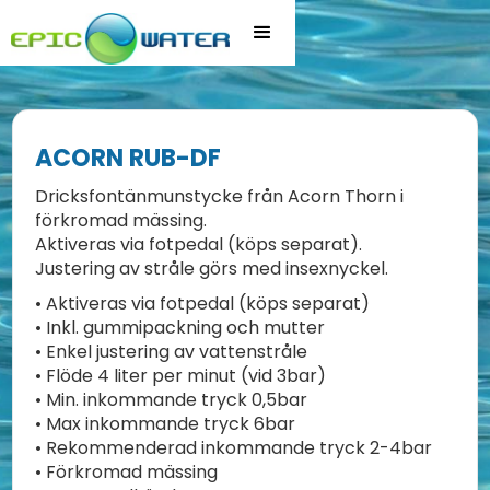
ACORN RUB-DF
Dricksfontänmunstycke från Acorn Thorn i
förkromad mässing.
Aktiveras via fotpedal (köps separat).
Justering av stråle görs med insexnyckel.
• Aktiveras via fotpedal (köps separat)
• Inkl. gummipackning och mutter
• Enkel justering av vattenstråle
• Flöde 4 liter per minut (vid 3bar)
• Min. inkommande tryck 0,5bar
• Max inkommande tryck 6bar
• Rekommenderad inkommande tryck 2-4bar
• Förkromad mässing