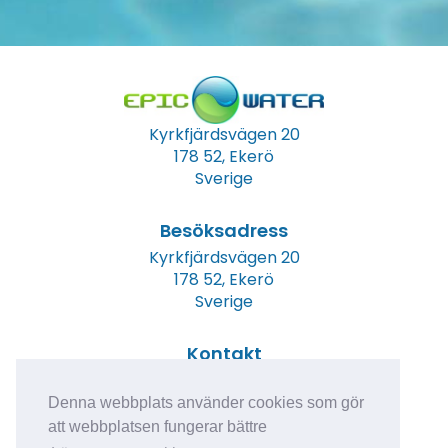
Kyrkfjärdsvägen 20
178 52, Ekerö
Sverige
Besöksadress
Kyrkfjärdsvägen 20
178 52, Ekerö
Sverige
Kontakt
Tel: +46 (0)8 23 00 60
E-post:
info@epicwater.se
Denna webbplats använder cookies som gör
att webbplatsen fungerar bättre