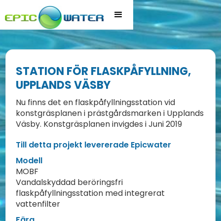
STATION FÖR FLASKPÅFYLLNING,
UPPLANDS VÄSBY
Nu finns det en flaskpåfyllningsstation vid
konstgräsplanen i prästgårdsmarken i Upplands
Väsby. Konstgräsplanen invigdes i Juni 2019
Till detta projekt levererade Epicwater
Modell
MOBF
Vandalskyddad beröringsfri
flaskpåfyllningsstation med integrerat
vattenfilter
Färg