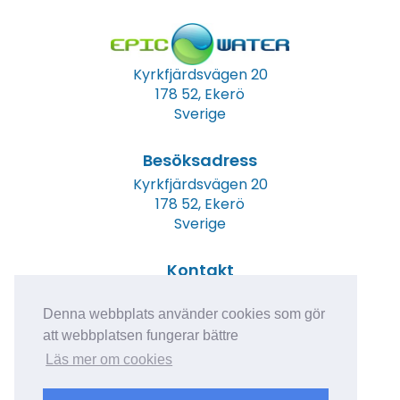
Kyrkfjärdsvägen 20
178 52, Ekerö
Sverige
Besöksadress
Kyrkfjärdsvägen 20
178 52, Ekerö
Sverige
Kontakt
Tel: +46 (0)8 23 00 60
E-post:
info@epicwater.se
Denna webbplats använder cookies som gör
att webbplatsen fungerar bättre
Läs mer om cookies