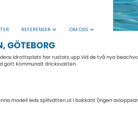
TER
REFERENSER
OM OSS
N, GÖTEBORG
dens idrottsplats har rustats upp.Vid de två nya beachv
med gott kommunalt dricksvatten.
 denna modell leds spillvatten ut i bakkant (ingen avlopp