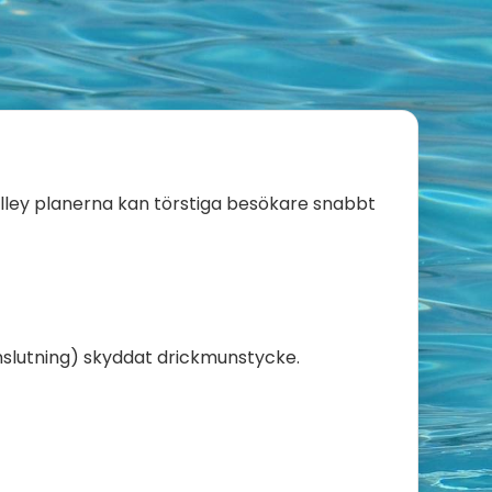
olley planerna kan törstiga besökare snabbt
sanslutning) skyddat drickmunstycke.