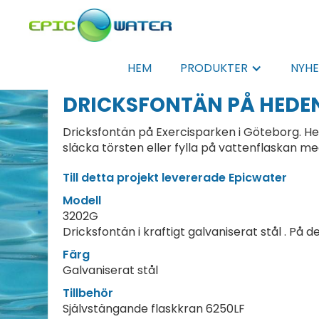
HEM
PRODUKTER
NYHE
DRICKSFONTÄN PÅ HEDE
Dricksfontän på Exercisparken i Göteborg. He
släcka törsten eller fylla på vattenflaskan 
Till detta projekt levererade Epicwater
Modell
3202G
Dricksfontän i kraftigt galvaniserat stål . På
Färg
Galvaniserat stål
Tillbehör
Självstängande flaskkran 6250LF