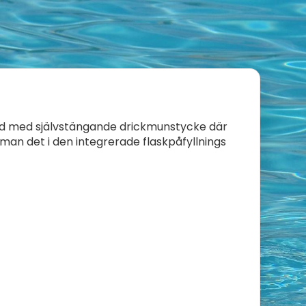
tad med självstängande drickmunstycke där
man det i den integrerade flaskpåfyllnings