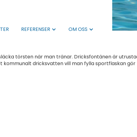
TER
REFERENSER
OM OSS
 släcka törsten när man tränar. Dricksfontänen är utrus
kommunalt dricksvatten vill man fylla sportflaskan gör 