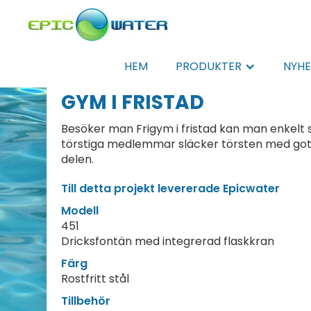
HEM
PRODUKTER
NYHE
GYM I FRISTAD
Besöker man Frigym i fristad kan man enkelt
törstiga medlemmar släcker törsten med gott 
delen.
Till detta projekt levererade Epicwater
Modell
451
Dricksfontän med integrerad flaskkran
Färg
Rostfritt stål
Tillbehör