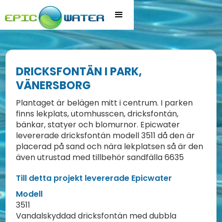
DRICKSFONTÄN I PARK,
VÄNERSBORG
Plantaget är belägen mitt i centrum. I parken
finns lekplats, utomhusscen, dricksfontän,
bänkar, statyer och blomurnor. Epicwater
levererade dricksfontän modell 3511 då den är
placerad på sand och nära lekplatsen så är den
även utrustad med tillbehör sandfälla 6635
Till detta projekt levererade Epicwater
Modell
3511
Vandalskyddad dricksfontän med dubbla