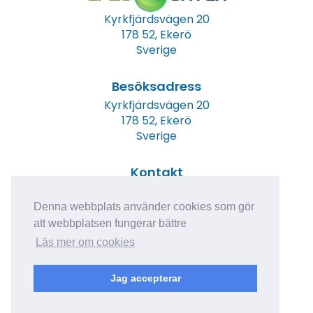
Kyrkfjärdsvägen 20
178 52, Ekerö
Sverige
Besöksadress
Kyrkfjärdsvägen 20
178 52, Ekerö
Sverige
Kontakt
Tel: +46 (0)8 23 00 60
E-post:
info@epicwater.se
Denna webbplats använder cookies som gör
att webbplatsen fungerar bättre
Läs mer om cookies
Jag accepterar