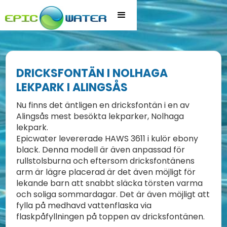
DRICKSFONTÄN I NOLHAGA
LEKPARK I ALINGSÅS
Nu finns det äntligen en dricksfontän i en av
Alingsås mest besökta lekparker, Nolhaga
lekpark.
Epicwater levererade HAWS 3611 i kulör ebony
black. Denna modell är även anpassad för
rullstolsburna och eftersom dricksfontänens
arm är lägre placerad är det även möjligt för
lekande barn att snabbt släcka törsten varma
och soliga sommardagar. Det är även möjligt att
fylla på medhavd vattenflaska via
flaskpåfyllningen på toppen av dricksfontänen.