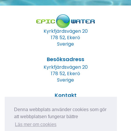
Kyrkfjärdsvägen 20
178 52, Ekerö
Sverige
Besöksadress
Kyrkfjärdsvägen 20
178 52, Ekerö
Sverige
Kontakt
Tel: +46 (0)8 23 00 60
E-post:
info@epicwater.se
Denna webbplats använder cookies som gör
att webbplatsen fungerar bättre
Läs mer om cookies