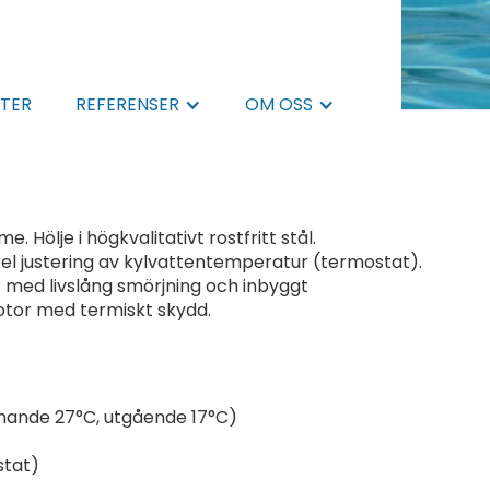
TER
REFERENSER
OM OSS
Hölje i högkvalitativt rostfritt stål.
el justering av kylvattentemperatur (termostat).
 med livslång smörjning och inbyggt
otor med termiskt skydd.
mande 27°C, utgående 17°C)
stat)