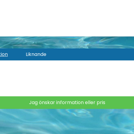
tion
Liknande
Jag önskar information eller pris