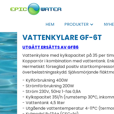
HEM
PRODUKTER
NYHE
VATTENKYLARE GF-6T
UTGÅTT ERSÄTTS AV GF86
Vattenkylare med kylkapacitet på 35 per timme. 
Kopparrör i kombination med vattentank. Enk
Hermetiskt förseglad positiv startkompressor
överbelastningsskydd. Självsmörjande fläktm
- Kylförbrukning 400W
- Strömförbrukning 200W
- Ström 230V, 50Hz 1-fas 0,9A
- Kylkapacitet 35l/h (rumstemp 30°C, inkom
- Vattentank 4,5 liter
- Utgående vattentemperatur 4-11°C (termo
- Kylmedel R-134a (CFC-fri)