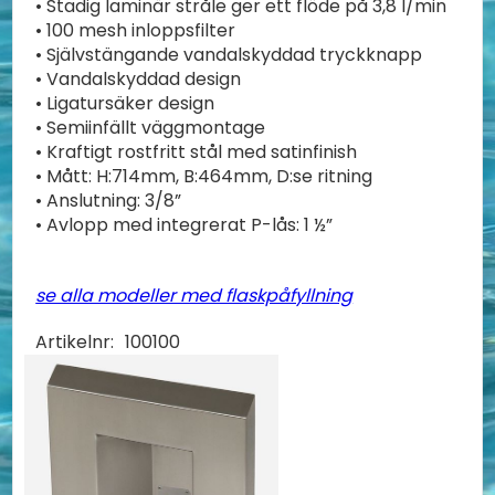
• Stadig laminär stråle ger ett flöde på 3,8 l/min
• 100 mesh inloppsfilter
• Självstängande vandalskyddad tryckknapp
• Vandalskyddad design
• Ligatursäker design
• Semiinfällt väggmontage
• Kraftigt rostfritt stål med satinfinish
• Mått: H:714mm, B:464mm, D:se ritning
• Anslutning: 3/8”
• Avlopp med integrerat P-lås: 1 ½”
se alla modeller med flaskpåfyllning
Artikelnr:
100100