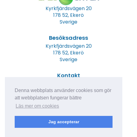
Kyrkfjärdsvägen 20
178 52, Ekerö
Sverige
Besöksadress
Kyrkfjärdsvägen 20
178 52, Ekerö
Sverige
Kontakt
Tel: +46 (0)8 23 00 60
E-post:
info@epicwater.se
Denna webbplats använder cookies som gör
att webbplatsen fungerar bättre
Läs mer om cookies
Jag accepterar