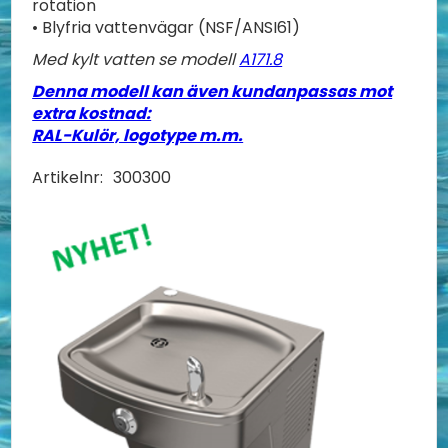
rotation
• Blyfria vattenvägar (NSF/ANSI61)
Med kylt vatten se modell
A171.8
Denna modell kan även kundanpassas mot
extra kostnad:
RAL-Kulör, logotype m.m.
Artikelnr:
300300