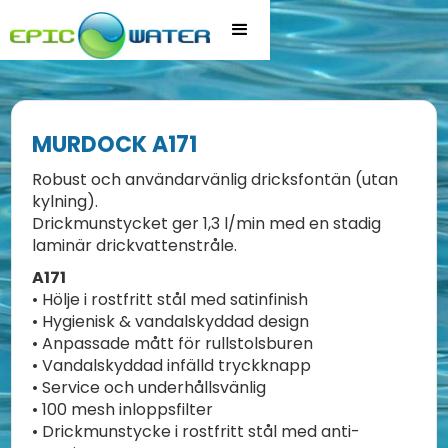
MURDOCK A171
Robust och användarvänlig dricksfontän (utan
kylning).
Drickmunstycket ger 1,3 l/min med en stadig
laminär drickvattenstråle.
A171
• Hölje i rostfritt stål med satinfinish
• Hygienisk & vandalskyddad design
• Anpassade mått för rullstolsburen
• Vandalskyddad infälld tryckknapp
• Service och underhållsvänlig
• 100 mesh inloppsfilter
• Drickmunstycke i rostfritt stål med anti-