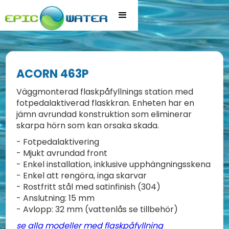
ACORN 463P
Väggmonterad flaskpåfyllnings station med
fotpedalaktiverad flaskkran. Enheten har en
jämn avrundad konstruktion som eliminerar
skarpa hörn som kan orsaka skada.
- Fotpedalaktivering
- Mjukt avrundad front
- Enkel installation, inklusive upphängningsskena
- Enkel att rengöra, inga skarvar
- Rostfritt stål med satinfinish (304)
- Anslutning: 15 mm
- Avlopp: 32 mm (vattenlås se tillbehör)
se alla modeller med flaskpåfyllning