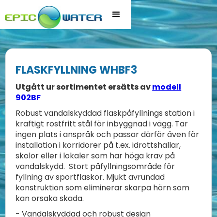
FLASKFYLLNING WHBF3
Utgått ur sortimentet ersätts av
modell
902BF
Robust vandalskyddad flaskpåfyllnings station i
kraftigt rostfritt stål för inbyggnad i vägg. Tar
ingen plats i anspråk och passar därför även för
installation i korridorer på t.ex. idrottshallar,
skolor eller i lokaler som har höga krav på
vandalskydd. Stort påfyllningsområde för
fyllning av sportflaskor. Mjukt avrundad
konstruktion som eliminerar skarpa hörn som
kan orsaka skada.
- Vandalskyddad och robust design