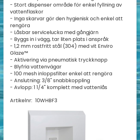
- Stort dispenser område för enkel fyllning av
vattenflaskor
- Inga skarvar gör den hygienisk och enkel att
rengöra
- Låsbar servicelucka med gångjärn
- Byggs in i vägg, tar liten plats i anspråk
- 1,2 mm rostfritt stål (304) med vit Enviro
Glaze™
- Aktivering via pneumatisk tryckknapp
- Blyfria vattenvägar
- 100 mesh inloppsfilter enkel att rengöra
- Anslutning: 3/8" snabbkoppling
- Avlopp: 1 1/4" komplett med vattenlås
Artikelnr:
10WHBF3