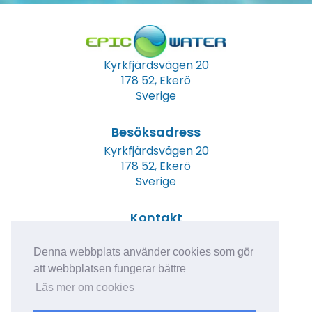
Kyrkfjärdsvägen 20
178 52, Ekerö
Sverige
Besöksadress
Kyrkfjärdsvägen 20
178 52, Ekerö
Sverige
Kontakt
Tel: +46 (0)8 23 00 60
E-post:
info@epicwater.se
Denna webbplats använder cookies som gör
att webbplatsen fungerar bättre
Läs mer om cookies