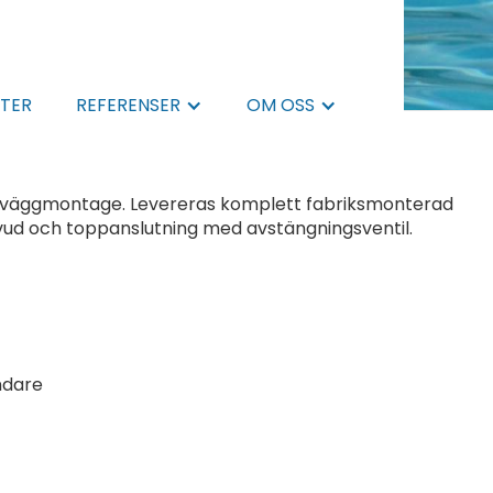
TER
REFERENSER
OM OSS
nde väggmontage. Levereras komplett fabriksmonterad
ud och toppanslutning med avstängningsventil.
ndare