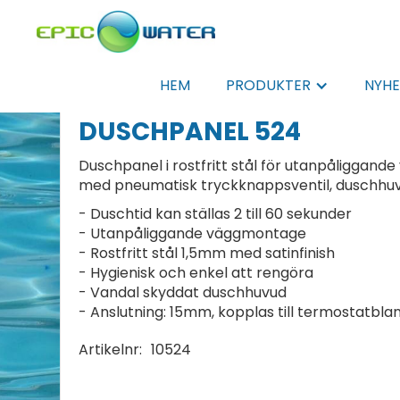
HEM
PRODUKTER
NYHE
DUSCHPANEL 524
Duschpanel i rostfritt stål för utanpåligga
med pneumatisk tryckknappsventil, duschhuv
- Duschtid kan ställas 2 till 60 sekunder
- Utanpåliggande väggmontage
- Rostfritt stål 1,5mm med satinfinish
- Hygienisk och enkel att rengöra
- Vandal skyddat duschhuvud
- Anslutning: 15mm, kopplas till termostatbla
Artikelnr:
10524