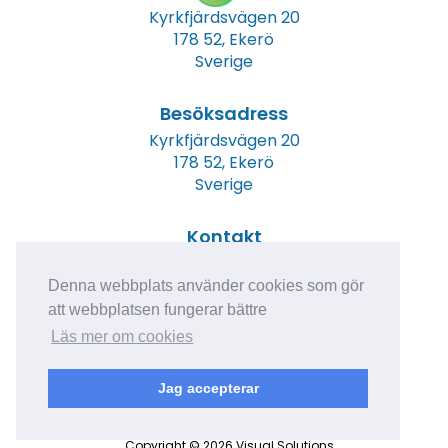
Kyrkfjärdsvägen 20
178 52, Ekerö
Sverige
Besöksadress
Kyrkfjärdsvägen 20
178 52, Ekerö
Sverige
Kontakt
Tel: +46 (0)8 23 00 60
E-post:
info@epicwater.se
Denna webbplats använder cookies som gör
att webbplatsen fungerar bättre
Läs mer om cookies
Jag accepterar
Copyright © 2026 Visual Solutions