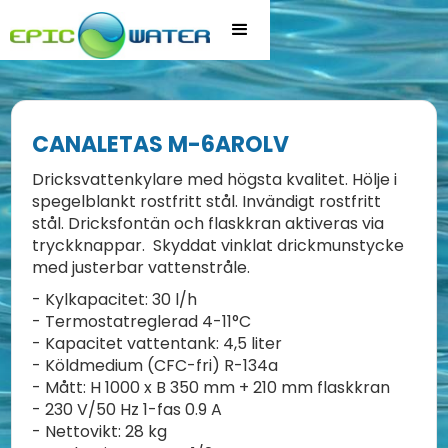
CANALETAS M-6AROLV
Dricksvattenkylare med högsta kvalitet. Hölje i
spegelblankt rostfritt stål. Invändigt rostfritt
stål. Dricksfontän och flaskkran aktiveras via
tryckknappar. Skyddat vinklat drickmunstycke
med justerbar vattenstråle.
- Kylkapacitet: 30 l/h
- Termostatreglerad 4-11°C
- Kapacitet vattentank: 4,5 liter
- Köldmedium (CFC-fri) R-134a
- Mått: H 1000 x B 350 mm + 210 mm flaskkran
- 230 V/50 Hz 1-fas 0.9 A
- Nettovikt: 28 kg