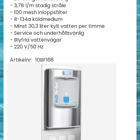
- 3,78 l/m stadig stråle
- 100 mesh inloppsfilter
- R-134a köldmedium
- Minst 30,3 liter kylt vatten per timme
- Service och underhållsvänlig
- Blyfria vattenvägar
- 220 V/50 Hz
Artikelnr:
10BF168