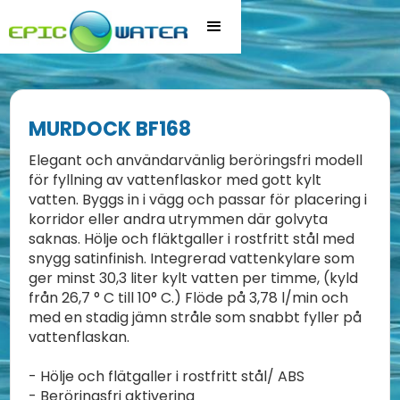
MURDOCK BF168
Elegant och användarvänlig beröringsfri modell
för fyllning av vattenflaskor med gott kylt
vatten. Byggs in i vägg och passar för placering i
korridor eller andra utrymmen där golvyta
saknas. Hölje och fläktgaller i rostfritt stål med
snygg satinfinish. Integrerad vattenkylare som
ger minst 30,3 liter kylt vatten per timme, (kyld
från 26,7 ° C till 10° C.) Flöde på 3,78 l/min och
med en stadig jämn stråle som snabbt fyller på
vattenflaskan.
- Hölje och flätgaller i rostfritt stål/ ABS
- Beröringsfri aktivering