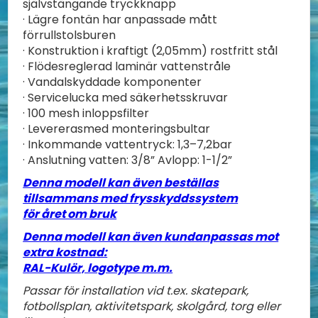
självstängande tryckknapp
· Lägre fontän har anpassade mått
förrullstolsburen
· Konstruktion i kraftigt (2,05mm) rostfritt stål
· Flödesreglerad laminär vattenstråle
· Vandalskyddade komponenter
· Servicelucka med säkerhetsskruvar
· 100 mesh inloppsfilter
· Levererasmed monteringsbultar
· Inkommande vattentryck: 1,3–7,2bar
· Anslutning vatten: 3/8” Avlopp: 1-1/2”
Denna modell kan även beställas
tillsammans med frysskyddssystem
för året om bruk
Denna modell kan även kundanpassas mot
extra kostnad:
RAL-Kulör, logotype m.m.
Passar för installation vid t.ex. skatepark,
fotbollsplan, aktivitetspark, skolgård, torg eller