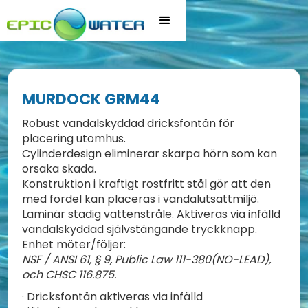
MURDOCK GRM44
Robust vandalskyddad dricksfontän för
placering utomhus.
Cylinderdesign eliminerar skarpa hörn som kan
orsaka skada.
Konstruktion i kraftigt rostfritt stål gör att den
med fördel kan placeras i vandalutsattmiljö.
Laminär stadig vattenstråle. Aktiveras via infälld
vandalskyddad självstängande tryckknapp.
Enhet möter/följer:
NSF / ANSI 61, § 9, Public Law 111-380(NO-LEAD),
och CHSC 116.875.
· Dricksfontän aktiveras via infälld