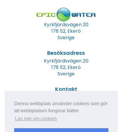
Kyrkfjärdsvägen 20
178 52, Ekerö
Sverige
Besöksadress
Kyrkfjärdsvägen 20
178 52, Ekerö
Sverige
Kontakt
Tel: +46 (0)8 23 00 60
E-post:
info@epicwater.se
Denna webbplats använder cookies som gör
att webbplatsen fungerar bättre
Läs mer om cookies