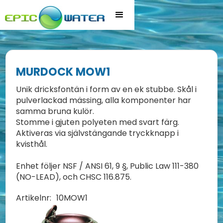
MURDOCK MOW1
Unik dricksfontän i form av en ek stubbe. Skål i
pulverlackad mässing, alla komponenter har
samma bruna kulör.
Stomme i gjuten polyeten med svart färg.
Aktiveras via självstängande tryckknapp i
kvisthål.
Enhet följer NSF / ANSI 61, 9 §, Public Law 111-380
(NO-LEAD), och CHSC 116.875.
Artikelnr:
10MOW1