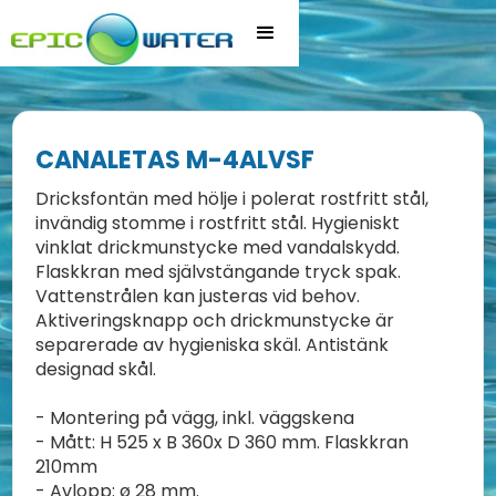
CANALETAS M-4ALVSF
Dricksfontän med hölje i polerat rostfritt stål,
invändig stomme i rostfritt stål. Hygieniskt
vinklat drickmunstycke med vandalskydd.
Flaskkran med självstängande tryck spak.
Vattenstrålen kan justeras vid behov.
Aktiveringsknapp och drickmunstycke är
separerade av hygieniska skäl. Antistänk
designad skål.
- Montering på vägg, inkl. väggskena
- Mått: H 525 x B 360x D 360 mm. Flaskkran
210mm
- Avlopp: ø 28 mm.