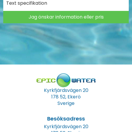
Text specifikation
Jag önskar information eller pris
Kyrkfjärdsvägen 20
178 52, Ekerö
Sverige
Besöksadress
Kyrkfjärdsvägen 20