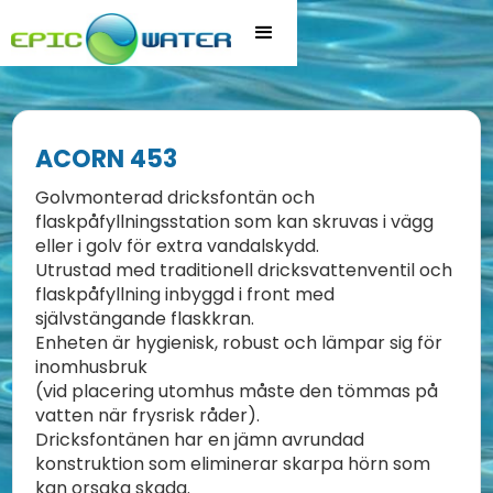
ACORN 453
Golvmonterad dricksfontän och
flaskpåfyllningsstation som kan skruvas i vägg
eller i golv för extra vandalskydd.
Utrustad med traditionell dricksvattenventil och
flaskpåfyllning inbyggd i front med
självstängande flaskkran.
Enheten är hygienisk, robust och lämpar sig för
inomhusbruk
(vid placering utomhus måste den tömmas på
vatten när frysrisk råder).
Dricksfontänen har en jämn avrundad
konstruktion som eliminerar skarpa hörn som
kan orsaka skada.