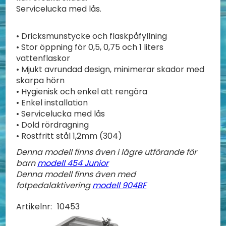
Servicelucka med lås.
• Dricksmunstycke och flaskpåfyllning
• Stor öppning för 0,5, 0,75 och 1 liters
vattenflaskor
• Mjukt avrundad design, minimerar skador med
skarpa hörn
• Hygienisk och enkel att rengöra
• Enkel installation
• Servicelucka med lås
• Dold rördragning
• Rostfritt stål 1,2mm (304)
Denna modell finns även i lägre utförande för
barn
modell 454 Junior
Denna modell finns även med
fotpedalaktivering
modell 904BF
Artikelnr:
10453