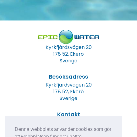
Kyrkfjärdsvägen 20
178 52, Ekerö
Sverige
Besöksadress
Kyrkfjärdsvägen 20
178 52, Ekerö
Sverige
Kontakt
Tel: +46 (0)8 23 00 60
E-post:
info@epicwater.se
Denna webbplats använder cookies som gör
att webbplatsen fungerar bättre