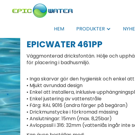
HEM
PRODUKTER
NYHE
EPICWATER 461PP
Väggmonterad dricksfontän. Hölje och upphä
för placering i badhusmiljö.
• Inga skarvar gör den hygienisk och enkel at
• Mjukt avrundad design
• Enkel att installera, inklusive upphängningsp
• Enkel justering av vattenstråle
• Färg: RAL 9016 (andra färger på begäran)
• Drickmunstycke i förkromad mässing
• Anslutningar: 15mm (max. 8,25bar)
• Avloppssil i 316: 32mm (vattenlås ingår inte s
Kan även beställas med: