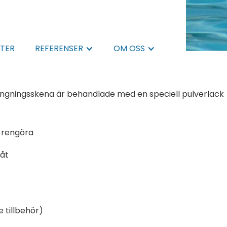
TER
REFERENSER
OM OSS
ngningsskena är behandlade med en speciell pulverlack
t rengöra
låt
e tillbehör)