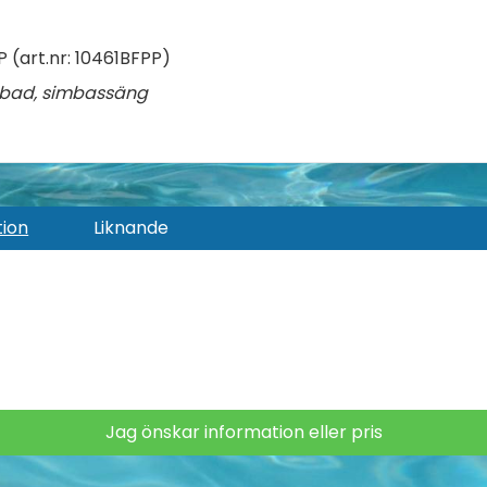
 (art.nr: 10461BFPP)
yrsbad, simbassäng
tion
Liknande
Jag önskar information eller pris