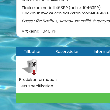
Flaskkran modell 463PP (art.nr: 10463PP)
Drickmunstycke och flaskkran modell 461BFPP
Passar för: Badhus, simhall, klormiljö, ävent
Artikelnr:
10461PP
Tillbehör
Reservdelar
Informa
Produktinformation
Text specifikation