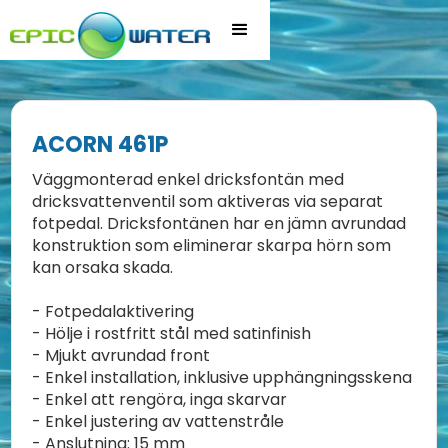
ACORN 461P
Väggmonterad enkel dricksfontän med
dricksvattenventil som aktiveras via separat
fotpedal. Dricksfontänen har en jämn avrundad
konstruktion som eliminerar skarpa hörn som
kan orsaka skada.
- Fotpedalaktivering
- Hölje i rostfritt stål med satinfinish
- Mjukt avrundad front
- Enkel installation, inklusive upphängningsskena
- Enkel att rengöra, inga skarvar
- Enkel justering av vattenstråle
- Anslutning: 15 mm