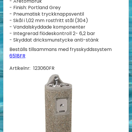
- Åretombruk
- Finish: Portland Grey
- Pneumatisk tryckknappsventil
- Skål i 1,02 mm rostfritt stål (304)
- Vandalskyddade komponenter
- Integrerad flödeskontroll 2- 6,2 bar
- Skyddat dricksmunstycke anti-stänk
Beställs tillsammans med frysskyddssystem
6518FR
Artikelnr:
123060FR