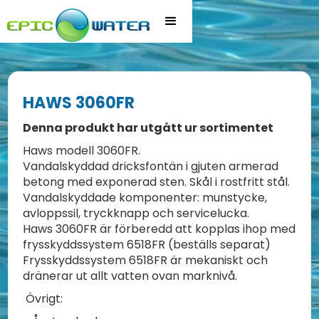
HAWS 3060FR
Denna produkt har utgått ur sortimentet
Haws modell 3060FR.
Vandalskyddad dricksfontän i gjuten armerad
betong med exponerad sten. Skål i rostfritt stål.
Vandalskyddade komponenter: munstycke,
avloppssil, tryckknapp och servicelucka.
Haws 3060FR är förberedd att kopplas ihop med
frysskyddssystem 6518FR (beställs separat)
Frysskyddssystem 6518FR är mekaniskt och
dränerar ut allt vatten ovan marknivå.
Övrigt: