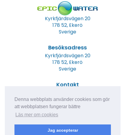
Kyrkfjärdsvägen 20
178 52, Ekerö
Sverige
Besöksadress
Kyrkfjärdsvägen 20
178 52, Ekerö
Sverige
Kontakt
Tel: +46 (0)8 23 00 60
E-post:
info@epicwater.se
Denna webbplats använder cookies som gör
att webbplatsen fungerar bättre
Läs mer om cookies
Jag accepterar