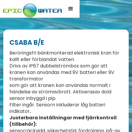
CSABA B/E
Beröringsfri bänkmonterad elektronisk kran för
kallt eller förblandat vatten.
Drivs av IP67 dubbelströmbox som gör att
kranen kan användas med 9V batteri eller 9V
transformator
som gör att kranen kan användas normalt i
händelse av strömavbrott. Aktiverasav dold
sensor inbyggd i pip.
Filter ingår. Sensorn inkluderar låg batteri
indikator
.
Justerbara inställningar med fjärrkontroll
(tillbehör):
sensorräckvidd, säkerhetstid, fördröjning, på-av