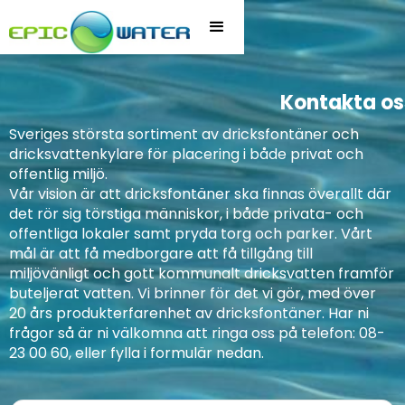
Kontakta os
Sveriges största sortiment av dricksfontäner och
dricksvattenkylare för placering i både privat och
offentlig miljö.
Vår vision är att dricksfontäner ska finnas överallt där
det rör sig törstiga människor, i både privata- och
offentliga lokaler samt pryda torg och parker. Vårt
mål är att få medborgare att få tillgång till
miljövänligt och gott kommunalt dricksvatten framför
buteljerat vatten. Vi brinner för det vi gör, med över
20 års produkterfarenhet av dricksfontäner. Har ni
frågor så är ni välkomna att ringa oss på telefon: 08-
23 00 60, eller fylla i formulär nedan.