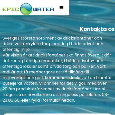
Kontakta os
Sveriges största sortiment av dricksfontäner och
dricksvattenkylare för placering i både privat och
offentlig miljö.
Vår vision är att dricksfontäner ska finnas överallt där
det rör sig törstiga människor, i både privata- och
offentliga lokaler samt pryda torg och parker. Vårt
mål är att få medborgare att få tillgång till
miljövänligt och gott kommunalt dricksvatten framför
buteljerat vatten. Vi brinner för det vi gör, med över
20 års produkterfarenhet av dricksfontäner. Har ni
frågor så är ni välkomna att ringa oss på telefon: 08-
23 00 60, eller fylla i formulär nedan.