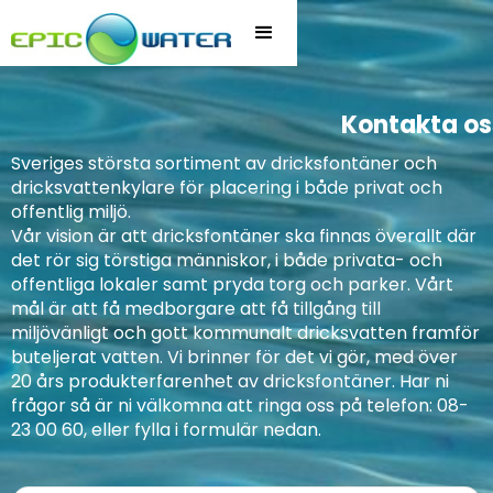
Kontakta os
Sveriges största sortiment av dricksfontäner och
dricksvattenkylare för placering i både privat och
offentlig miljö.
Vår vision är att dricksfontäner ska finnas överallt där
det rör sig törstiga människor, i både privata- och
offentliga lokaler samt pryda torg och parker. Vårt
mål är att få medborgare att få tillgång till
miljövänligt och gott kommunalt dricksvatten framför
buteljerat vatten. Vi brinner för det vi gör, med över
20 års produkterfarenhet av dricksfontäner. Har ni
frågor så är ni välkomna att ringa oss på telefon: 08-
23 00 60, eller fylla i formulär nedan.